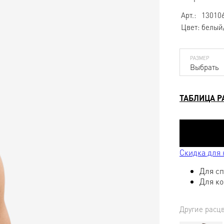
Арт.:
13010
Цвет:
белый
РАЗМЕР
Выбрать
ТАБЛИЦА Р
Скидка для
Для сп
Для ко
Другие расц