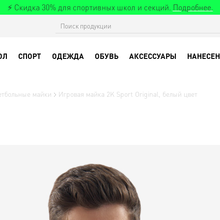
⚡ Скидка 30% для спортивных школ и секций.
Подробнее.
ОЛ
СПОРТ
ОДЕЖДА
ОБУВЬ
АКСЕССУАРЫ
НАНЕСЕН
етбольные майки
Игровая майка 2K Sport Original, белый цвет