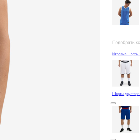
Подобрать к
Игровые шорты 2
Шорты двусторон