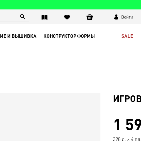
Войти
SALE
ИЕ И ВЫШИВКА
КОНСТРУКТОР ФОРМЫ
ИГРОВ
1 5
398
р.
×
4 п