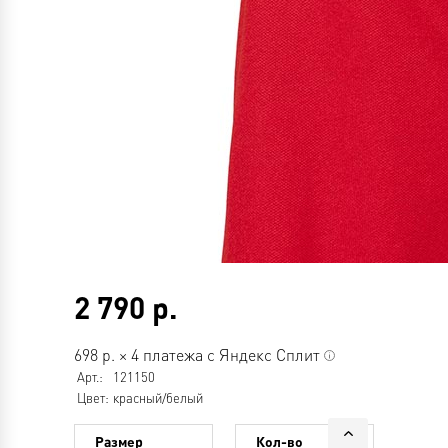
2 790
р.
698
р.
×
4 платежа с Яндекс Сплит
Арт.:
121150
Цвет:
красный/белый
Размер
Кол-во