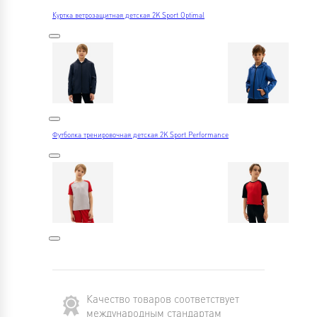
Куртка ветрозащитная детская 2K Sport Optimal
Футболка тренировочная детская 2K Sport Performance
Качество товаров соответствует
международным стандартам