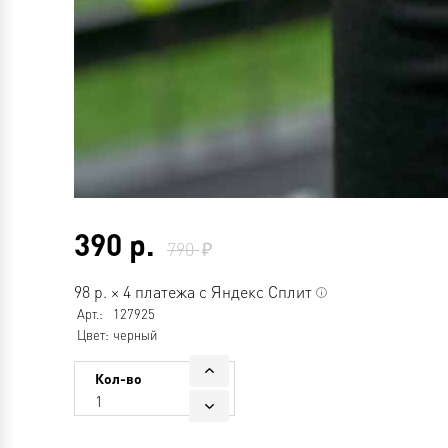
390
р.
790
98
р.
×
4 платежа с Яндекс Сплит
Арт.:
127925
Цвет:
черный
Кол-во
1