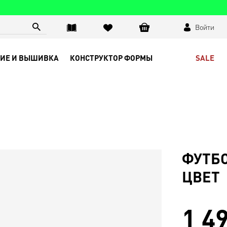
Войти
SALE
ИЕ И ВЫШИВКА
КОНСТРУКТОР ФОРМЫ
ФУТБО
ЦВЕТ
1 4