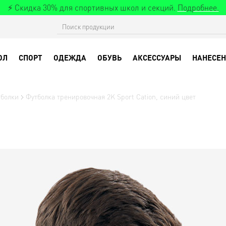
⚡ Скидка 30% для спортивных школ и секций.
Подробнее.
ОЛ
СПОРТ
ОДЕЖДА
ОБУВЬ
АКСЕССУАРЫ
НАНЕСЕН
тболки
Футболка тренировочная 2K Sport Cation, синий цвет