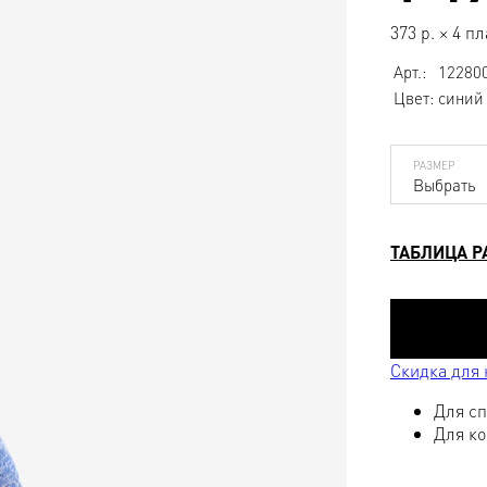
373
р.
×
4 п
Арт.:
12280
Цвет:
синий
РАЗМЕР
Выбрать
ТАБЛИЦА Р
Скидка для
Для сп
Для ко